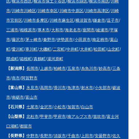
区
/
横浜市西区
/
横浜市保土ヶ谷区
/
横浜市緑区
/
横浜市南区
/
川崎
市
/
川崎市川崎区
/
川崎市幸区
/
川崎市中原区
/
川崎市高津区
/
川崎
市宮前区
/
川崎市多摩区
/
川崎市麻生区
/
横須賀市
/
鎌倉市
/
逗子市
/
三浦市
/
相模原市
/
厚木市
/
大和市
/
海老名市
/
座間市
/
綾瀬市
/
平塚
市
/
藤沢市
/
茅ヶ崎市
/
秦野市
/
伊勢原市
/
小田原市
/
南足柄市
/
葉山
町
/
愛川町
/
寒川町
/
大磯町
/
二宮町
/
中井町
/
大井町
/
松田町
/
山北町
/
開成町
/
箱根町
/
真鶴町
/
湯河原町
【新潟県】
長岡市
/
上越市
/
柏崎市
/
五泉市
/
糸魚川市
/
妙高市
/
三条
市
/
燕市
/
阿賀野市
【富山県】
氷見市
/
高岡市
/
滑川市
/
魚津市
/
射水市
/
小矢部市
/
砺波
市
/
南砺市
/
富山市
【石川県】
七尾市
/
金沢市
/
小松市
/
加賀市
/
白山市
【山梨県】
北杜市
/
甲斐市
/
甲府市
/
南アルプス市
/
笛吹市
/
富士河
口湖町
/
都留市
【長野県】
中野市
/
長野市
/
須坂市
/
千曲市
/
上田市
/
安曇野市
/
佐久