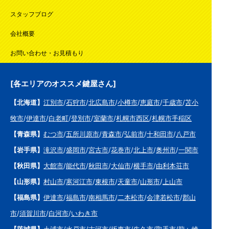
スタッフブログ
会社概要
お問い合わせ・お見積もり
[各エリアのオススメ鍵屋さん]
【北海道】
江別市
/
石狩市
/
北広島市
/
小樽市
/
恵庭市
/
千歳市
/
苫小
牧市
/
伊達市
/
白老町
/
登別市
/
室蘭市
/
札幌市西区
/
札幌市手稲区
【青森県】
むつ市
/
五所川原市
/
青森市
/
弘前市
/
十和田市
/
八戸市
【岩手県】
滝沢市
/
盛岡市
/
宮古市
/
花巻市
/
北上市
/
奥州市
/
一関市
【秋田県】
大館市
/
能代市
/
秋田市
/
大仙市
/
横手市
/
由利本荘市
【山形県】
村山市
/
寒河江市
/
東根市
/
天童市
/
山形市
/
上山市
【福島県】
伊達市
/
福島市
/
南相馬市
/
二本松市
/
会津若松市
/
郡山
市
/
須賀川市
/
白河市
/
いわき市
【茨城県】
土浦市
/
水戸市
/
古河市
/
坂東市
/
牛久市
/
取手市
/
龍ヶ崎