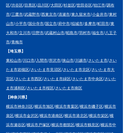
区
/
渋谷区
/
目黒区
/
品川区
/
大田区
/
杉並区
/
世田谷区
/
狛江市
/
調布
市
/
三鷹市
/
武蔵野市
/
西東京市
/
清瀬市
/
東久留米市
/
小金井市
/
東村
山市
/
小平市
/
国分寺市
/
国立市
/
府中市
/
稲城市
/
多摩市
/
町田市
/
東
大和市
/
立川市
/
日野市
/
武蔵村山市
/
昭島市
/
羽村市
/
福生市
/
八王子
市
/
青梅市
【埼玉県】
東松山市
/
川口市
/
入間市
/
所沢市
/
挟山市
/
川越市
/
さいたま市
/
さい
たま市岩槻区
/
さいたま市見沼区
/
さいたま市北区
/
さいたま市大
宮区
/
さいたま市西区
/
さいたま市緑区
/
さいたま市中央区
/
さいた
ま市浦和区
/
さいたま市桜区
/
さいたま市南区
【神奈川県】
横浜市神奈川区
/
横浜市旭区
/
横浜市青葉区
/
横浜市磯子区
/
横浜市
泉区
/
横浜市金沢区
/
横浜市港南区
/
横浜市港北区
/
横浜市栄区
/
横
浜市瀬谷区
/
横浜市戸塚区
/
横浜市都筑区
/
横浜市鶴見区
/
横浜市中