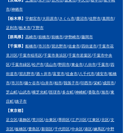
市
/
神栖市
【栃木県】
宇都宮市
/
大田原市
/
さくら市
/
鹿沼市
/
佐野市
/
真岡市
/
足利市
/
栃木市
/
下野市
【群馬県】
高崎市
/
前橋市
/
前橋市
/
伊勢崎市
/
藤岡市
【千葉県】
船橋市
/
市川市
/
習志野市
/
佐倉市
/
四街道市
/
千葉市花
見川区
/
千葉市稲毛区
/
千葉市美浜区
/
千葉市若葉区
/
千葉市中央
区
/
千葉市緑区
/
松戸市
/
流山市
/
野田市
/
東金市
/
八街市
/
千葉市
/
四
街道市
/
習志野市
/
酒々井市
/
富里市
/
佐倉市
/
八千代市
/
浦安市
/
船橋
市
/
市川市
/
鎌ケ谷市
/
白井市
/
柏市
/
我孫子市
/
印西市
/
栄町
/
成田市
/
芝山町
/
山武市
/
横芝光町
/
匝瑳市
/
多古町
/
神崎町
/
香取市
/
旭市
/
東
庄町
/
銚子市
【東京都】
足立区
/
葛飾区
/
荒川区
/
台東区
/
墨田区
/
江戸川区
/
江東区
/
北区
/
文
京区
/
板橋区
/
豊島区
/
新宿区
/
千代田区
/
中央区
/
港区
/
練馬区
/
中野