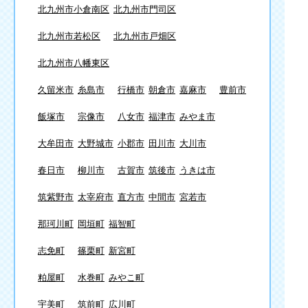
北九州市小倉南区
北九州市門司区
北九州市若松区
北九州市戸畑区
北九州市八幡東区
久留米市
糸島市
行橋市
朝倉市
嘉麻市
豊前市
飯塚市
宗像市
八女市
福津市
みやま市
大牟田市
大野城市
小郡市
田川市
大川市
春日市
柳川市
古賀市
筑後市
うきは市
筑紫野市
太宰府市
直方市
中間市
宮若市
那珂川町
岡垣町
福智町
志免町
篠栗町
新宮町
粕屋町
水巻町
みやこ町
宇美町
筑前町
広川町