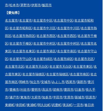
市
/
松本市
/
茅野市
/
伊那市
/
飯田市
【愛知県】
名古屋市
/
名古屋市
/
名古屋市中区
/
名古屋市中区
/
名古屋市昭和
区
/
名古屋市昭和区
/
名古屋市中川区
/
名古屋市中川区
/
名古屋市熱
田区
/
名古屋市熱田区
/
名古屋市西区
/
名古屋市西区
/
名古屋市千種
区
/
名古屋市千種区
/
名古屋市中村区
/
名古屋市中村区
/
名古屋市名
東区
/
名古屋市名東区
/
名古屋市港区
/
名古屋市港区
/
名古屋市守山
区
/
名古屋市守山区
/
名古屋市緑区
/
名古屋市緑区
/
名古屋市北区
/
名古屋市北区
/
名古屋市天白区
/
名古屋市天白区
/
名古屋市東区
/
名
古屋市東区
/
名古屋市瑞穂区
/
名古屋市瑞穂区
/
名古屋市南区
/
名古
屋市南区
/
岡崎市
/
知立市
/
安城市
/
みよし市
/
西尾市
/
蒲郡市
/
豊川
市
/
豊橋市
/
刈谷市
/
豊明市
/
高浜市
/
碧南市
/
豊田市
/
日進市
/
長久手
市
/
瀬戸市
/
東海市
/
大府市
/
知多市
/
半田市
/
常滑市
/
新城市
/
田原市
/
東郷町
/
幸田町
/
東浦町
/
阿久比町
/
武豊町
/
美浜町
/
一宮市
/
春日井