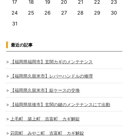
17
18
19
20
21
22
23
24
25
26
27
28
29
30
31
最近の記事
【福岡県福岡市】玄関カギのメンテナンス
【福岡県久留米市】レバーハンドルの修理
【福岡県久留米市】錠ケースの交換
【福岡県筑後市】玄関の鍵のメンテナンスにて出動
上毛町 築上町 吉富町 カギ解錠
苅田町 みやこ町 吉富町 カギ解錠