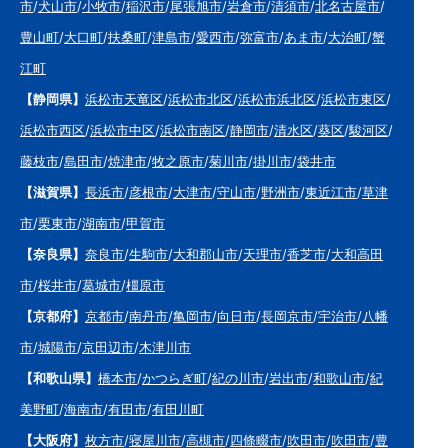
市
/
犬山市
/
小牧市
/
稲沢市
/
尾張旭市
/
岩倉市
/
清須市
/
北名古屋市
/
豊山町
/
大口町
/
扶桑町
/
津島市
/
愛西市
/
弥富市
/
あま市
/
大治町
/
蟹
江町
【静岡県】
浜松市天竜区
/
浜松市北区
/
浜松市浜北区
/
浜松市東区
/
浜松市西区
/
浜松市中区
/
浜松市南区
/
静岡市
/
清水区
/
葵区
/
駿河区
/
藤枝市
/
島田市
/
焼津市
/
牧之原市
/
菊川市
/
掛川市
/
袋井市
【滋賀県】
長浜市
/
彦根市
/
大津市
/
守山市
/
野洲市
/
東近江市
/
草津
市
/
栗東市
/
湖南市
/
甲賀市
【奈良県】
奈良市
/
生駒市
/
大和郡山市
/
天理市
/
香芝市
/
大和高田
市
/
桜井市
/
葛城市
/
橿原市
【京都府】
京都市
/
南丹市
/
亀岡市
/
向日市
/
長岡京市
/
宇治市
/
八幡
市
/
城陽市
/
京田辺市
/
木津川市
【和歌山県】
橋本市
/
かつらぎ町
/
紀の川市
/
岩出市
/
和歌山市
/
紀
美野町
/
海南市
/
有田市
/
有田川町
【大阪府】
枚方市
/
寝屋川市
/
高槻市
/
四條畷市
/
吹田市
/
吹田市
/
豊