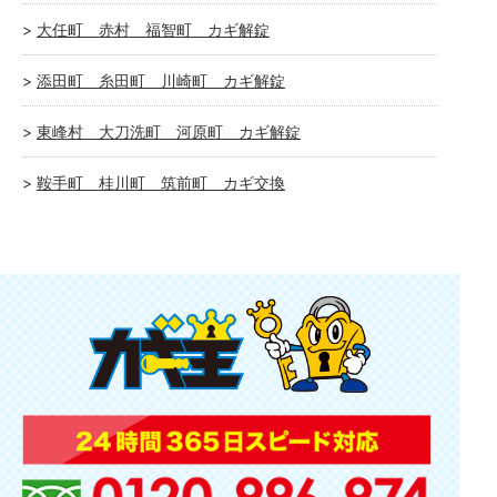
大任町 赤村 福智町 カギ解錠
添田町 糸田町 川崎町 カギ解錠
東峰村 大刀洗町 河原町 カギ解錠
鞍手町 桂川町 筑前町 カギ交換