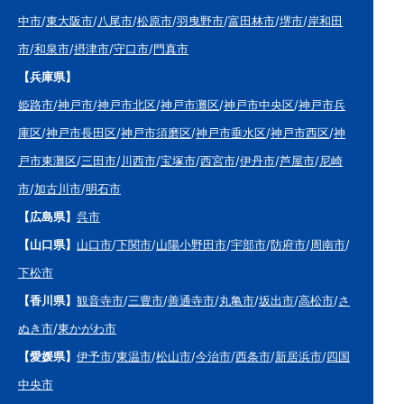
中市
/
東大阪市
/
八尾市
/
松原市
/
羽曳野市
/
富田林市
/
堺市
/
岸和田
市
/
和泉市
/
摂津市
/
守口市
/
門真市
【兵庫県】
姫路市
/
神戸市
/
神戸市北区
/
神戸市灘区
/
神戸市中央区
/
神戸市兵
庫区
/
神戸市長田区
/
神戸市須磨区
/
神戸市垂水区
/
神戸市西区
/
神
戸市東灘区
/
三田市
/
川西市
/
宝塚市
/
西宮市
/
伊丹市
/
芦屋市
/
尼崎
市
/
加古川市
/
明石市
【広島県】
呉市
【山口県】
山口市
/
下関市
/
山陽小野田市
/
宇部市
/
防府市
/
周南市
/
下松市
【香川県】
観音寺市
/
三豊市
/
善通寺市
/
丸亀市
/
坂出市
/
高松市
/
さ
ぬき市
/
東かがわ市
【愛媛県】
伊予市
/
東温市
/
松山市
/
今治市
/
西条市
/
新居浜市
/
四国
中央市