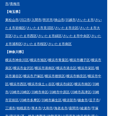
市
/
青梅市
【埼玉県】
東松山市
/
川口市
/
入間市
/
所沢市
/
挟山市
/
川越市
/
さいたま市
/
さい
たま市岩槻区
/
さいたま市見沼区
/
さいたま市北区
/
さいたま市大
宮区
/
さいたま市西区
/
さいたま市緑区
/
さいたま市中央区
/
さいた
ま市浦和区
/
さいたま市桜区
/
さいたま市南区
【神奈川県】
横浜市神奈川区
/
横浜市旭区
/
横浜市青葉区
/
横浜市磯子区
/
横浜市
泉区
/
横浜市金沢区
/
横浜市港南区
/
横浜市港北区
/
横浜市栄区
/
横
浜市瀬谷区
/
横浜市戸塚区
/
横浜市都筑区
/
横浜市鶴見区
/
横浜市中
区
/
横浜市西区
/
横浜市保土ヶ谷区
/
横浜市緑区
/
横浜市南区
/
川崎
市
/
川崎市川崎区
/
川崎市幸区
/
川崎市中原区
/
川崎市高津区
/
川崎
市宮前区
/
川崎市多摩区
/
川崎市麻生区
/
横須賀市
/
鎌倉市
/
逗子市
/
三浦市
/
相模原市
/
厚木市
/
大和市
/
海老名市
/
座間市
/
綾瀬市
/
平塚
市
/
藤沢市
/
茅ヶ崎市
/
秦野市
/
伊勢原市
/
小田原市
/
南足柄市
/
葉山