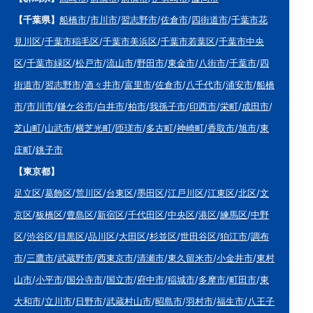
【千葉県】
船橋市
/
市川市
/
習志野市
/
佐倉市
/
四街道市
/
千葉市花
見川区
/
千葉市稲毛区
/
千葉市美浜区
/
千葉市若葉区
/
千葉市中央
区
/
千葉市緑区
/
松戸市
/
流山市
/
野田市
/
東金市
/
八街市
/
千葉市
/
四
街道市
/
習志野市
/
酒々井市
/
富里市
/
佐倉市
/
八千代市
/
浦安市
/
船橋
市
/
市川市
/
鎌ケ谷市
/
白井市
/
柏市
/
我孫子市
/
印西市
/
栄町
/
成田市
/
芝山町
/
山武市
/
横芝光町
/
匝瑳市
/
多古町
/
神崎町
/
香取市
/
旭市
/
東
庄町
/
銚子市
【東京都】
足立区
/
葛飾区
/
荒川区
/
台東区
/
墨田区
/
江戸川区
/
江東区
/
北区
/
文
京区
/
板橋区
/
豊島区
/
新宿区
/
千代田区
/
中央区
/
港区
/
練馬区
/
中野
区
/
渋谷区
/
目黒区
/
品川区
/
大田区
/
杉並区
/
世田谷区
/
狛江市
/
調布
市
/
三鷹市
/
武蔵野市
/
西東京市
/
清瀬市
/
東久留米市
/
小金井市
/
東村
山市
/
小平市
/
国分寺市
/
国立市
/
府中市
/
稲城市
/
多摩市
/
町田市
/
東
大和市
/
立川市
/
日野市
/
武蔵村山市
/
昭島市
/
羽村市
/
福生市
/
八王子