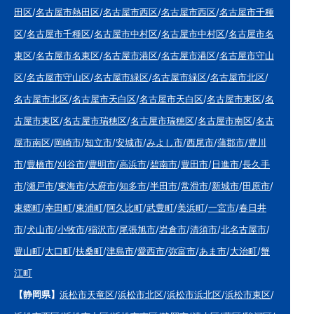
田区
/
名古屋市熱田区
/
名古屋市西区
/
名古屋市西区
/
名古屋市千種
区
/
名古屋市千種区
/
名古屋市中村区
/
名古屋市中村区
/
名古屋市名
東区
/
名古屋市名東区
/
名古屋市港区
/
名古屋市港区
/
名古屋市守山
区
/
名古屋市守山区
/
名古屋市緑区
/
名古屋市緑区
/
名古屋市北区
/
名古屋市北区
/
名古屋市天白区
/
名古屋市天白区
/
名古屋市東区
/
名
古屋市東区
/
名古屋市瑞穂区
/
名古屋市瑞穂区
/
名古屋市南区
/
名古
屋市南区
/
岡崎市
/
知立市
/
安城市
/
みよし市
/
西尾市
/
蒲郡市
/
豊川
市
/
豊橋市
/
刈谷市
/
豊明市
/
高浜市
/
碧南市
/
豊田市
/
日進市
/
長久手
市
/
瀬戸市
/
東海市
/
大府市
/
知多市
/
半田市
/
常滑市
/
新城市
/
田原市
/
東郷町
/
幸田町
/
東浦町
/
阿久比町
/
武豊町
/
美浜町
/
一宮市
/
春日井
市
/
犬山市
/
小牧市
/
稲沢市
/
尾張旭市
/
岩倉市
/
清須市
/
北名古屋市
/
豊山町
/
大口町
/
扶桑町
/
津島市
/
愛西市
/
弥富市
/
あま市
/
大治町
/
蟹
江町
【静岡県】
浜松市天竜区
/
浜松市北区
/
浜松市浜北区
/
浜松市東区
/