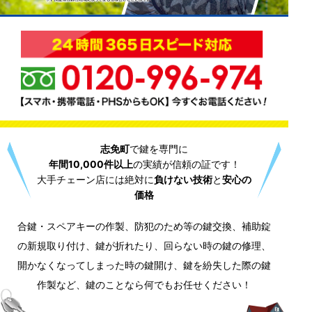
志免町
で鍵を専門に
年間10,000件以上
の実績が信頼の証です！
大手チェーン店には絶対に
負けない技術
と
安心の
価格
合鍵・スペアキーの作製、防犯のため等の鍵交換、補助錠
の新規取り付け、鍵が折れたり、回らない時の鍵の修理、
開かなくなってしまった時の鍵開け、鍵を紛失した際の鍵
作製など、鍵のことなら何でもお任せください！