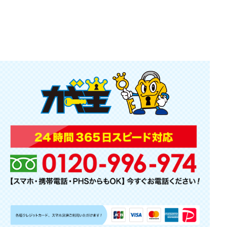
2020.05.28
鞍手町 桂川町 筑前町 カギ交換