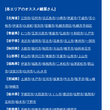
[各エリアのオススメ鍵屋さん]
【北海道】
江別市
/
石狩市
/
北広島市
/
小樽市
/
恵庭市
/
千歳市
/
苫小
牧市
/
伊達市
/
白老町
/
登別市
/
室蘭市
/
札幌市西区
/
札幌市手稲区
【青森県】
むつ市
/
五所川原市
/
青森市
/
弘前市
/
十和田市
/
八戸市
【岩手県】
滝沢市
/
盛岡市
/
宮古市
/
花巻市
/
北上市
/
奥州市
/
一関市
【秋田県】
大館市
/
能代市
/
秋田市
/
大仙市
/
横手市
/
由利本荘市
【山形県】
村山市
/
寒河江市
/
東根市
/
天童市
/
山形市
/
上山市
【福島県】
伊達市
/
福島市
/
南相馬市
/
二本松市
/
会津若松市
/
郡山
市
/
須賀川市
/
白河市
/
いわき市
【茨城県】
土浦市
/
水戸市
/
古河市
/
坂東市
/
牛久市
/
取手市
/
龍ヶ崎
市
/
神栖市
【栃木県】
宇都宮市
/
大田原市
/
さくら市
/
鹿沼市
/
佐野市
/
真岡市
/
足利市
/
栃木市
/
下野市
【群馬県】
高崎市
/
前橋市
/
前橋市
/
伊勢崎市
/
藤岡市