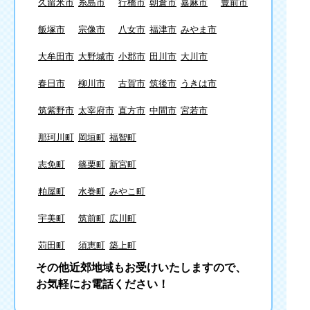
久留米市
糸島市
行橋市
朝倉市
嘉麻市
豊前市
飯塚市
宗像市
八女市
福津市
みやま市
大牟田市
大野城市
小郡市
田川市
大川市
春日市
柳川市
古賀市
筑後市
うきは市
筑紫野市
太宰府市
直方市
中間市
宮若市
那珂川町
岡垣町
福智町
志免町
篠栗町
新宮町
粕屋町
水巻町
みやこ町
宇美町
筑前町
広川町
苅田町
須恵町
築上町
その他近郊地域もお受けいたしますので、
お気軽にお電話ください！