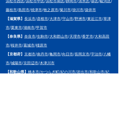
浜松市西区
/
浜松市中区
/
浜松市南区
/
静岡市
/
清水区
/
葵区
/
駿河区
/
藤枝市
/
島田市
/
焼津市
/
牧之原市
/
菊川市
/
掛川市
/
袋井市
【滋賀県】
長浜市
/
彦根市
/
大津市
/
守山市
/
野洲市
/
東近江市
/
草津
市
/
栗東市
/
湖南市
/
甲賀市
【奈良県】
奈良市
/
生駒市
/
大和郡山市
/
天理市
/
香芝市
/
大和高田
市
/
桜井市
/
葛城市
/
橿原市
【京都府】
京都市
/
南丹市
/
亀岡市
/
向日市
/
長岡京市
/
宇治市
/
八幡
市
/
城陽市
/
京田辺市
/
木津川市
【和歌山県】
橋本市
/
かつらぎ町
/
紀の川市
/
岩出市
/
和歌山市
/
紀
美野町
/
海南市
/
有田市
/
有田川町
【大阪府】
枚方市
/
寝屋川市
/
高槻市
/
四條畷市
/
吹田市
/
吹田市
/
豊
中市
/
東大阪市
/
八尾市
/
松原市
/
羽曳野市
/
富田林市
/
堺市
/
岸和田
市
/
和泉市
/
摂津市
/
守口市
/
門真市
【兵庫県】
姫路市
/
神戸市
/
神戸市北区
/
神戸市灘区
/
神戸市中央区
/
神戸市兵