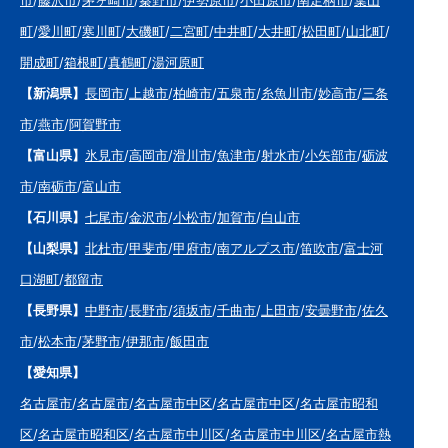
町
/
愛川町
/
寒川町
/
大磯町
/
二宮町
/
中井町
/
大井町
/
松田町
/
山北町
/
開成町
/
箱根町
/
真鶴町
/
湯河原町
【新潟県】
長岡市
/
上越市
/
柏崎市
/
五泉市
/
糸魚川市
/
妙高市
/
三条
市
/
燕市
/
阿賀野市
【富山県】
氷見市
/
高岡市
/
滑川市
/
魚津市
/
射水市
/
小矢部市
/
砺波
市
/
南砺市
/
富山市
【石川県】
七尾市
/
金沢市
/
小松市
/
加賀市
/
白山市
【山梨県】
北杜市
/
甲斐市
/
甲府市
/
南アルプス市
/
笛吹市
/
富士河
口湖町
/
都留市
【長野県】
中野市
/
長野市
/
須坂市
/
千曲市
/
上田市
/
安曇野市
/
佐久
市
/
松本市
/
茅野市
/
伊那市
/
飯田市
【愛知県】
名古屋市
/
名古屋市
/
名古屋市中区
/
名古屋市中区
/
名古屋市昭和
区
/
名古屋市昭和区
/
名古屋市中川区
/
名古屋市中川区
/
名古屋市熱