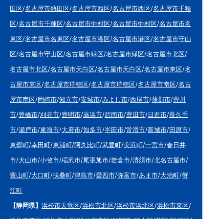
田区
/
名古屋市熱田区
/
名古屋市西区
/
名古屋市西区
/
名古屋市千種
区
/
名古屋市千種区
/
名古屋市中村区
/
名古屋市中村区
/
名古屋市名
東区
/
名古屋市名東区
/
名古屋市港区
/
名古屋市港区
/
名古屋市守山
区
/
名古屋市守山区
/
名古屋市緑区
/
名古屋市緑区
/
名古屋市北区
/
名古屋市北区
/
名古屋市天白区
/
名古屋市天白区
/
名古屋市東区
/
名
古屋市東区
/
名古屋市瑞穂区
/
名古屋市瑞穂区
/
名古屋市南区
/
名古
屋市南区
/
岡崎市
/
知立市
/
安城市
/
みよし市
/
西尾市
/
蒲郡市
/
豊川
市
/
豊橋市
/
刈谷市
/
豊明市
/
高浜市
/
碧南市
/
豊田市
/
日進市
/
長久手
市
/
瀬戸市
/
東海市
/
大府市
/
知多市
/
半田市
/
常滑市
/
新城市
/
田原市
/
東郷町
/
幸田町
/
東浦町
/
阿久比町
/
武豊町
/
美浜町
/
一宮市
/
春日井
市
/
犬山市
/
小牧市
/
稲沢市
/
尾張旭市
/
岩倉市
/
清須市
/
北名古屋市
/
豊山町
/
大口町
/
扶桑町
/
津島市
/
愛西市
/
弥富市
/
あま市
/
大治町
/
蟹
江町
【静岡県】
浜松市天竜区
/
浜松市北区
/
浜松市浜北区
/
浜松市東区
/