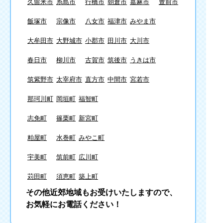
久留米市
糸島市
行橋市
朝倉市
嘉麻市
豊前市
飯塚市
宗像市
八女市
福津市
みやま市
大牟田市
大野城市
小郡市
田川市
大川市
春日市
柳川市
古賀市
筑後市
うきは市
筑紫野市
太宰府市
直方市
中間市
宮若市
那珂川町
岡垣町
福智町
志免町
篠栗町
新宮町
粕屋町
水巻町
みやこ町
宇美町
筑前町
広川町
苅田町
須恵町
築上町
その他近郊地域もお受けいたしますので、
お気軽にお電話ください！