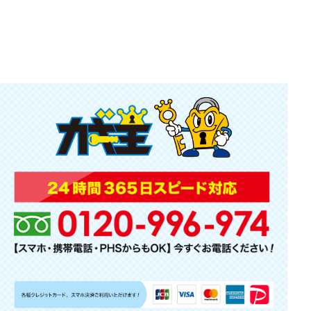
2020.05.28
鞍手町 桂川町 筑前町 カギ交換