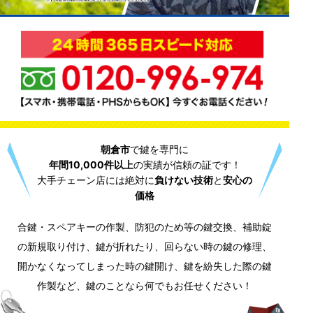
朝倉市
で鍵を専門に
年間10,000件以上
の実績が信頼の証です！
大手チェーン店には絶対に
負けない技術
と
安心の
価格
合鍵・スペアキーの作製、防犯のため等の鍵交換、補助錠
の新規取り付け、鍵が折れたり、回らない時の鍵の修理、
開かなくなってしまった時の鍵開け、鍵を紛失した際の鍵
作製など、鍵のことなら何でもお任せください！