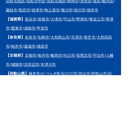
浜松市西区
/
浜松市中区
/
浜松市南区
/
静岡市
/
清水区
/
葵区
/
駿河区
/
藤枝市
/
島田市
/
焼津市
/
牧之原市
/
菊川市
/
掛川市
/
袋井市
【滋賀県】
長浜市
/
彦根市
/
大津市
/
守山市
/
野洲市
/
東近江市
/
草津
市
/
栗東市
/
湖南市
/
甲賀市
【奈良県】
奈良市
/
生駒市
/
大和郡山市
/
天理市
/
香芝市
/
大和高田
市
/
桜井市
/
葛城市
/
橿原市
【京都府】
京都市
/
南丹市
/
亀岡市
/
向日市
/
長岡京市
/
宇治市
/
八幡
市
/
城陽市
/
京田辺市
/
木津川市
【和歌山県】
橋本市
/
かつらぎ町
/
紀の川市
/
岩出市
/
和歌山市
/
紀
美野町
/
海南市
/
有田市
/
有田川町
【大阪府】
枚方市
/
寝屋川市
/
高槻市
/
四條畷市
/
吹田市
/
吹田市
/
豊
中市
/
東大阪市
/
八尾市
/
松原市
/
羽曳野市
/
富田林市
/
堺市
/
岸和田
市
/
和泉市
/
摂津市
/
守口市
/
門真市
【兵庫県】
姫路市
/
神戸市
/
神戸市北区
/
神戸市灘区
/
神戸市中央区
/
神戸市兵