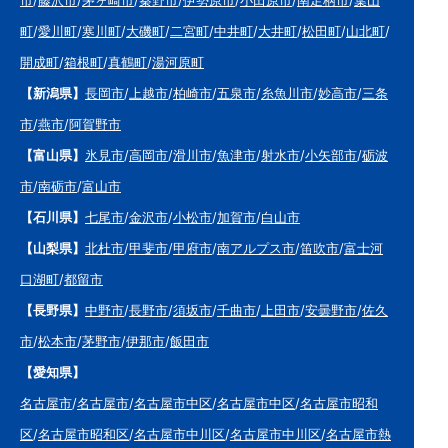
町
/
愛川町
/
寒川町
/
大磯町
/
二宮町
/
中井町
/
大井町
/
松田町
/
山北町
/
開成町
/
箱根町
/
真鶴町
/
湯河原町
【新潟県】
長岡市
/
上越市
/
柏崎市
/
五泉市
/
糸魚川市
/
妙高市
/
三条
市
/
燕市
/
阿賀野市
【富山県】
氷見市
/
高岡市
/
滑川市
/
魚津市
/
射水市
/
小矢部市
/
砺波
市
/
南砺市
/
富山市
【石川県】
七尾市
/
金沢市
/
小松市
/
加賀市
/
白山市
【山梨県】
北杜市
/
甲斐市
/
甲府市
/
南アルプス市
/
笛吹市
/
富士河
口湖町
/
都留市
【長野県】
中野市
/
長野市
/
須坂市
/
千曲市
/
上田市
/
安曇野市
/
佐久
市
/
松本市
/
茅野市
/
伊那市
/
飯田市
【愛知県】
名古屋市
/
名古屋市
/
名古屋市中区
/
名古屋市中区
/
名古屋市昭和
区
/
名古屋市昭和区
/
名古屋市中川区
/
名古屋市中川区
/
名古屋市熱