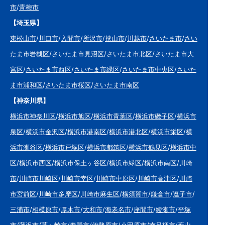
市
/
青梅市
【埼玉県】
東松山市
/
川口市
/
入間市
/
所沢市
/
挟山市
/
川越市
/
さいたま市
/
さい
たま市岩槻区
/
さいたま市見沼区
/
さいたま市北区
/
さいたま市大
宮区
/
さいたま市西区
/
さいたま市緑区
/
さいたま市中央区
/
さいた
ま市浦和区
/
さいたま市桜区
/
さいたま市南区
【神奈川県】
横浜市神奈川区
/
横浜市旭区
/
横浜市青葉区
/
横浜市磯子区
/
横浜市
泉区
/
横浜市金沢区
/
横浜市港南区
/
横浜市港北区
/
横浜市栄区
/
横
浜市瀬谷区
/
横浜市戸塚区
/
横浜市都筑区
/
横浜市鶴見区
/
横浜市中
区
/
横浜市西区
/
横浜市保土ヶ谷区
/
横浜市緑区
/
横浜市南区
/
川崎
市
/
川崎市川崎区
/
川崎市幸区
/
川崎市中原区
/
川崎市高津区
/
川崎
市宮前区
/
川崎市多摩区
/
川崎市麻生区
/
横須賀市
/
鎌倉市
/
逗子市
/
三浦市
/
相模原市
/
厚木市
/
大和市
/
海老名市
/
座間市
/
綾瀬市
/
平塚
市
/
藤沢市
/
茅ヶ崎市
/
秦野市
/
伊勢原市
/
小田原市
/
南足柄市
/
葉山