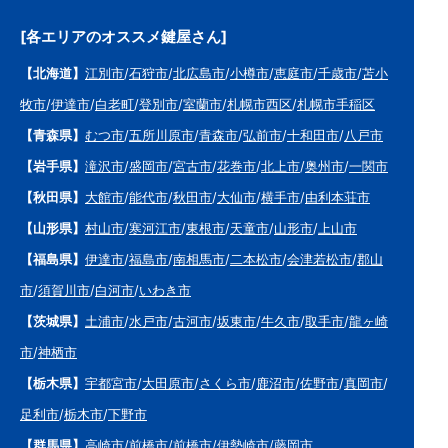
[各エリアのオススメ鍵屋さん]
【北海道】
江別市
/
石狩市
/
北広島市
/
小樽市
/
恵庭市
/
千歳市
/
苫小
牧市
/
伊達市
/
白老町
/
登別市
/
室蘭市
/
札幌市西区
/
札幌市手稲区
【青森県】
むつ市
/
五所川原市
/
青森市
/
弘前市
/
十和田市
/
八戸市
【岩手県】
滝沢市
/
盛岡市
/
宮古市
/
花巻市
/
北上市
/
奥州市
/
一関市
【秋田県】
大館市
/
能代市
/
秋田市
/
大仙市
/
横手市
/
由利本荘市
【山形県】
村山市
/
寒河江市
/
東根市
/
天童市
/
山形市
/
上山市
【福島県】
伊達市
/
福島市
/
南相馬市
/
二本松市
/
会津若松市
/
郡山
市
/
須賀川市
/
白河市
/
いわき市
【茨城県】
土浦市
/
水戸市
/
古河市
/
坂東市
/
牛久市
/
取手市
/
龍ヶ崎
市
/
神栖市
【栃木県】
宇都宮市
/
大田原市
/
さくら市
/
鹿沼市
/
佐野市
/
真岡市
/
足利市
/
栃木市
/
下野市
【群馬県】
高崎市
/
前橋市
/
前橋市
/
伊勢崎市
/
藤岡市