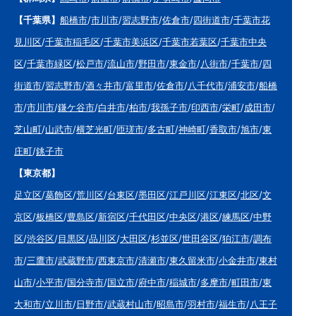
【千葉県】
船橋市
/
市川市
/
習志野市
/
佐倉市
/
四街道市
/
千葉市花
見川区
/
千葉市稲毛区
/
千葉市美浜区
/
千葉市若葉区
/
千葉市中央
区
/
千葉市緑区
/
松戸市
/
流山市
/
野田市
/
東金市
/
八街市
/
千葉市
/
四
街道市
/
習志野市
/
酒々井市
/
富里市
/
佐倉市
/
八千代市
/
浦安市
/
船橋
市
/
市川市
/
鎌ケ谷市
/
白井市
/
柏市
/
我孫子市
/
印西市
/
栄町
/
成田市
/
芝山町
/
山武市
/
横芝光町
/
匝瑳市
/
多古町
/
神崎町
/
香取市
/
旭市
/
東
庄町
/
銚子市
【東京都】
足立区
/
葛飾区
/
荒川区
/
台東区
/
墨田区
/
江戸川区
/
江東区
/
北区
/
文
京区
/
板橋区
/
豊島区
/
新宿区
/
千代田区
/
中央区
/
港区
/
練馬区
/
中野
区
/
渋谷区
/
目黒区
/
品川区
/
大田区
/
杉並区
/
世田谷区
/
狛江市
/
調布
市
/
三鷹市
/
武蔵野市
/
西東京市
/
清瀬市
/
東久留米市
/
小金井市
/
東村
山市
/
小平市
/
国分寺市
/
国立市
/
府中市
/
稲城市
/
多摩市
/
町田市
/
東
大和市
/
立川市
/
日野市
/
武蔵村山市
/
昭島市
/
羽村市
/
福生市
/
八王子